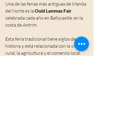
Una de las ferias más antiguas de Irlanda 
del Norte es la 
Ould Lammas Fair
, 
celebrada cada año en Ballycastle, en la 
costa de Antrim.
Esta feria tradicional tiene siglos de 
historia y está relacionada con la vida 
rural, la agricultura y el comercio local.
Entre sus productos más conocidos se 
encuentran:
Yellowman, un dulce crujiente 
parecido al honeycomb.
Dulse, un alga marina seca 
tradicional de la costa.
Es una de las mejores muestras de cómo 
las antiguas costumbres rurales siguen 
presentes en la cultura norirlandesa.