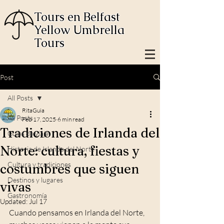
Tours en Belfast
Yellow Umbrella
Tours
Post
All Posts
RitaGuia
All Posts
Feb 17, 2025
6 min read
Tradiciones de Irlanda del
Guías de viaje
Norte: cultura, fiestas y
Historia de Irlanda del Norte
Cultura y tradiciones
costumbres que siguen
Destinos y lugares
vivas
Gastronomía
Updated:
Jul 17
Cuando pensamos en Irlanda del Norte, 