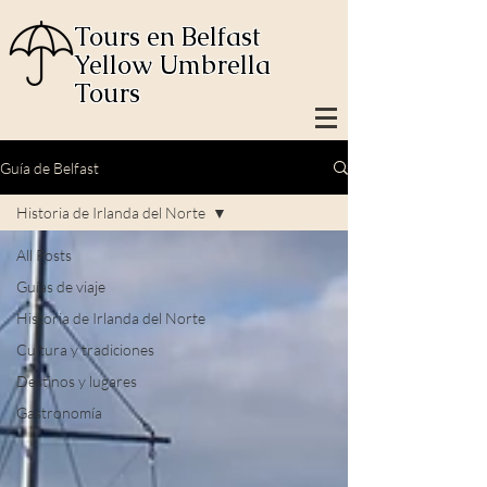
Tours en Belfast
Yellow Umbrella
Tours
Guía de Belfast
Historia de Irlanda del Norte
All Posts
Guías de viaje
Historia de Irlanda del Norte
Cultura y tradiciones
Destinos y lugares
Gastronomía