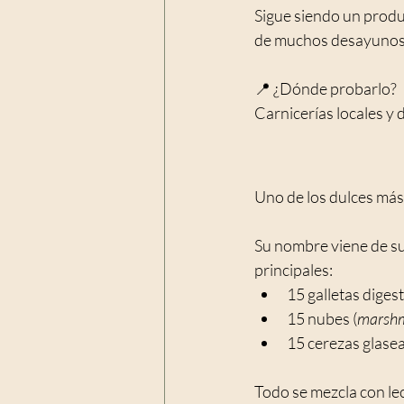
Sigue siendo un produc
de muchos desayunos 
📍 ¿Dónde probarlo?
Carnicerías locales y 
Uno de los dulces más
Su nombre viene de su
principales:
15 galletas digest
15 nubes (
marshm
15 cerezas glase
Todo se mezcla con le