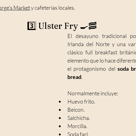
orge’s Market
 y cafeterías locales.
3️⃣ Ulster Fry 🍳🥓
El desayuno tradicional po
Irlanda del Norte y una vari
clásico full breakfast britán
elemento que lo hace diferente
el protagonismo del 
soda b
bread
.
Normalmente incluye:
Huevo frito.
Beicon.
Salchicha.
Morcilla.
Soda farl.