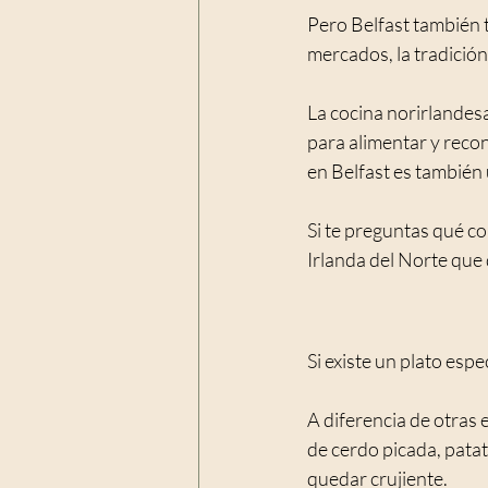
Pero Belfast también 
mercados, la tradición
La cocina norirlandes
para alimentar y reco
en Belfast es también 
Si te preguntas qué co
Irlanda del Norte que
Si existe un plato espe
A diferencia de otras 
de cerdo picada, patat
quedar crujiente.