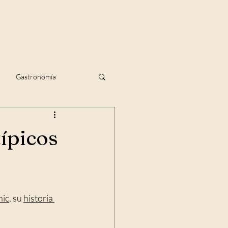
Tours privados
Guía de Belfast
Contacto
Gastronomía
típicos
nic
, su 
historia 