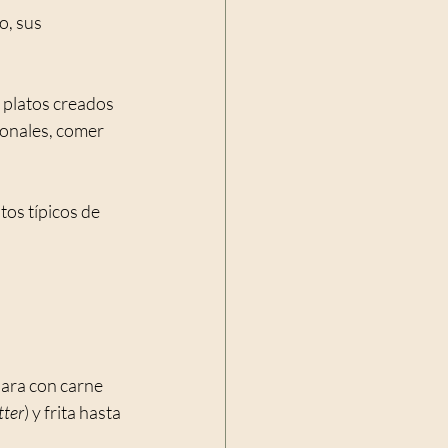
, sus 
y platos creados 
onales, comer 
tos típicos de 
para con carne 
tter
) y frita hasta 