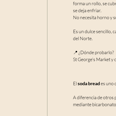
forma un rollo, se cub
se deja enfriar.
No necesita horno y s
Es un dulce sencillo, 
del Norte.
📍 ¿Dónde probarlo?
St George’s Market y c
El 
soda bread
 es uno 
A diferencia de otros 
mediante bicarbonato 