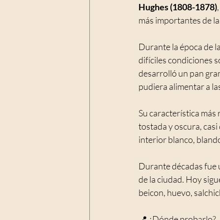
Hughes (1808-1878)
más importantes de la
Durante la época de l
difíciles condiciones s
desarrolló un pan gra
pudiera alimentar a la
Su característica más 
tostada y oscura, cas
interior blanco, bland
Durante décadas fue un
de la ciudad. Hoy sig
beicon, huevo, salchic
📍 ¿Dónde probarlo?