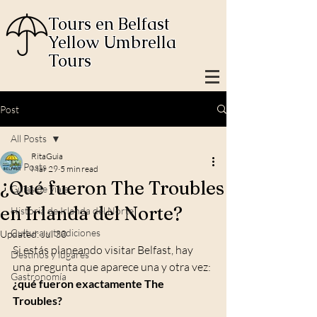
Tours en Belfast
Yellow Umbrella
Tours
Post
All Posts
RitaGuia
All Posts
Mar 29
5 min read
¿Qué fueron The Troubles
Guías de viaje
en Irlanda del Norte?
Historia de Irlanda del Norte
Cultura y tradiciones
Updated:
Jul 30
Si estás planeando visitar Belfast, hay 
Destinos y lugares
una pregunta que aparece una y otra vez: 
Gastronomía
¿qué fueron exactamente The 
Troubles?