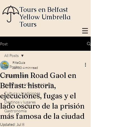
Tours en Belfast
Yellow Umbrella
Tours
Post
All Posts
RitaGuia
All Posts
Jun 30
4 min read
Crumlin Road Gaol en
Guías de viaje
Belfast: historia,
Historia de Irlanda del Norte
Cultura y tradiciones
ejecuciones, fugas y el
Destinos y lugares
lado oscuro de la prisión
Gastronomía
más famosa de la ciudad
Updated:
Jul 8