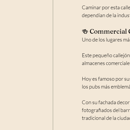
Caminar por esta call
dependían de la industr
🍻 Commercial C
Uno de los lugares m
Este pequeño callejón,
almacenes comerciales
Hoy es famoso por sus
los pubs más emblemát
Con su fachada decorad
fotografiados del barr
tradicional de la ciuda