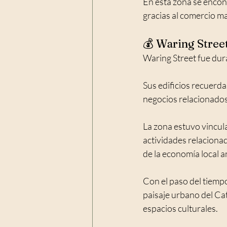
En esta zona se encont
gracias al comercio mar
💰 Waring Street
Waring Street fue dura
Sus edificios recuerda
negocios relacionados
La zona estuvo vincula
actividades relacionad
de la economía local an
Con el paso del tiemp
paisaje urbano del Ca
espacios culturales.