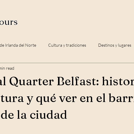
ours
Home
Free Tours
Calzada del Gigante
 de Irlanda del Norte
Cultura y tradiciones
Destinos y lugares
min read
 Quarter Belfast: histor
tura y qué ver en el bar
 de la ciudad