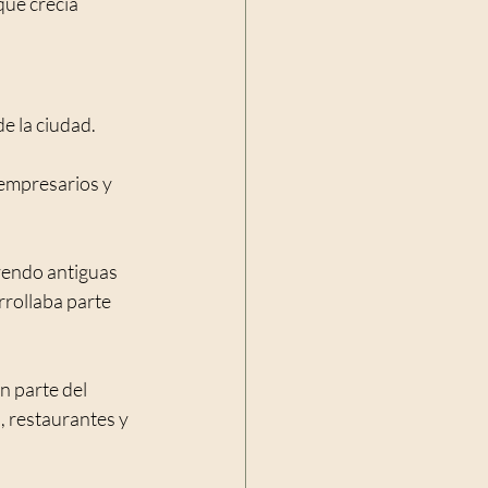
que crecía 
e la ciudad.
 empresarios y 
yendo antiguas 
rrollaba parte 
 parte del 
 restaurantes y 