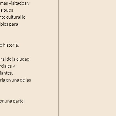
más visitados y 
us pubs 
te cultural lo 
bles para 
 historia.
al de la ciudad, 
ciales y 
iantes, 
a en una de las 
or una parte 