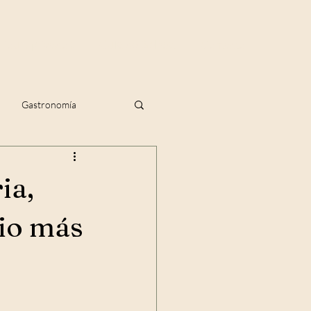
Tours privados
Guía de Belfast
Contacto
Gastronomía
ia,
rio más