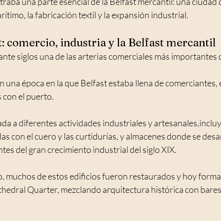
raba una parte esencial de la Belfast mercantil: una ciudad 
ítimo, la fabricación textil y la expansión industrial.
: comercio, industria y la Belfast mercantil
nte siglos una de las arterias comerciales más importantes d
n una época en la que Belfast estaba llena de comerciantes,
 con el puerto.
da a diferentes actividades industriales y artesanales,inclu
as con el cuero y las curtidurías, y almacenes donde se desa
tes del gran crecimiento industrial del siglo XIX.
o, muchos de estos edificios fueron restaurados y hoy forman
thedral Quarter, mezclando arquitectura histórica con bares,